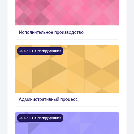
Исполнительное производство
Изображение курса Административный процесс
40.03.01 Юриспруденция
Административный процесс
Изображение курса Юридическое делопроизвоизводс
40.03.01 Юриспруденция